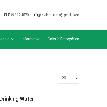
0
99 912 4570
jp.avilahuiruno@gmail.com
rencia
Informativo
Galería Fotográfica
Cantidad
Drinking Water