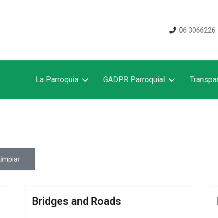
0
6 3066226
La Parroquia
GADPR Parroquial
Transpa
Limpiar
Bridges and Roads